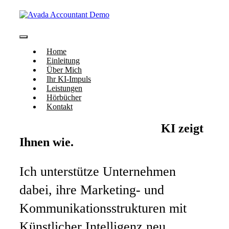
Zum
Inhalt
springen
Toggle
Home
Navigation
Einleitung
Über Mich
Ihr KI-Impuls
Leistungen
Hörbücher
Kontakt
Ihr Marketing kann mehr.
KI zeigt
Ihnen wie.
Ich unterstütze Unternehmen
dabei, ihre Marketing- und
Kommunikationsstrukturen mit
Künstlicher Intelligenz neu